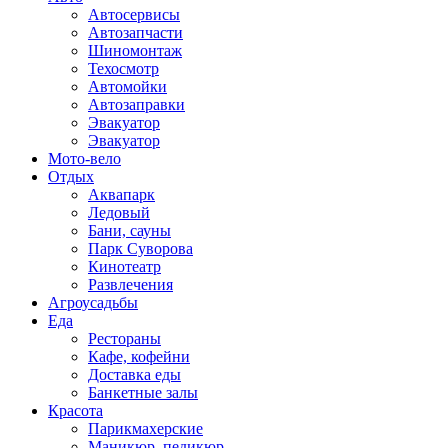
Автосервисы
Автозапчасти
Шиномонтаж
Техосмотр
Автомойки
Автозаправки
Эвакуатор
Эвакуатор
Мото-вело
Отдых
Аквапарк
Ледовый
Бани, сауны
Парк Суворова
Кинотеатр
Развлечения
Агроусадьбы
Еда
Рестораны
Кафе, кофейни
Доставка еды
Банкетные залы
Красота
Парикмахерские
Маникюр, педикюр