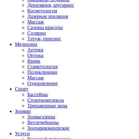
Депиляция, шугаринг
Косметология
Лазерная эпиляция
Массаж
Салоны красоты
Солярии
Татуж, пирсинг
Медицина
Аптеки
Оптика
Врачи
Стамотология
Поликлиники
Массаж
Оздоровление
Спорт
Бассейны
Спорткомплексы
Тренажерные залы
Зоомир
Зоомагазины
Ветлечебницы
Зоопарикмахерские
Услуги