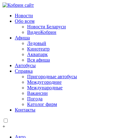
Новости
Обо всем
Новости Беларуси
ВидеоКобрин
Афиша
Ледовый
Кинотеатр
Аквапарк
Вся афиша
Автобусы
Справка
Пригородные автобусы
Междугородние
Международные
Вакансии
Погода
Католог фирм
Контакты
+
Авто