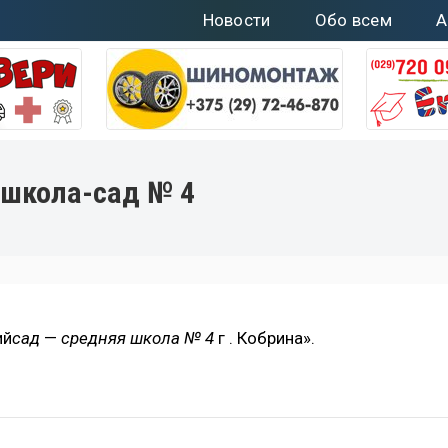
Новости
Обо всем
А
 школа-сад № 4
ий
сад
—
средняя школа № 4
г . Кобрина».