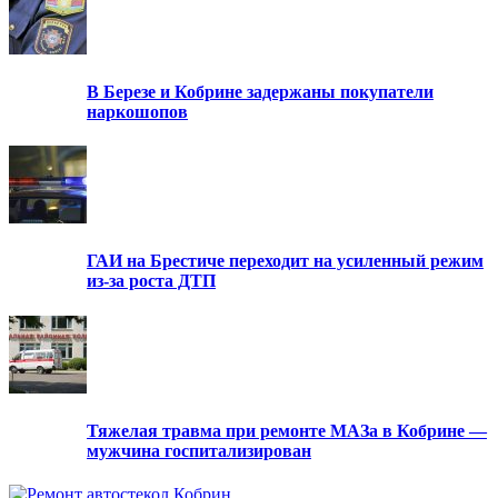
В Березе и Кобрине задержаны покупатели
наркошопов
ГАИ на Брестиче переходит на усиленный режим
из-за роста ДТП
Тяжелая травма при ремонте МАЗа в Кобрине —
мужчина госпитализирован