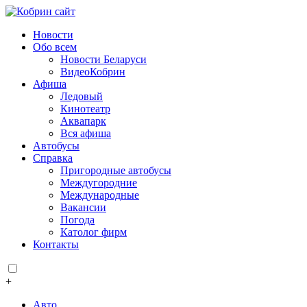
Новости
Обо всем
Новости Беларуси
ВидеоКобрин
Афиша
Ледовый
Кинотеатр
Аквапарк
Вся афиша
Автобусы
Справка
Пригородные автобусы
Междугородние
Международные
Вакансии
Погода
Католог фирм
Контакты
+
Авто