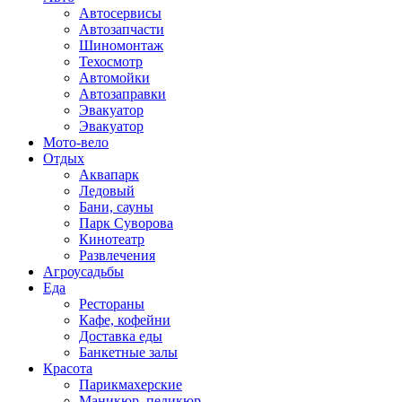
Автосервисы
Автозапчасти
Шиномонтаж
Техосмотр
Автомойки
Автозаправки
Эвакуатор
Эвакуатор
Мото-вело
Отдых
Аквапарк
Ледовый
Бани, сауны
Парк Суворова
Кинотеатр
Развлечения
Агроусадьбы
Еда
Рестораны
Кафе, кофейни
Доставка еды
Банкетные залы
Красота
Парикмахерские
Маникюр, педикюр