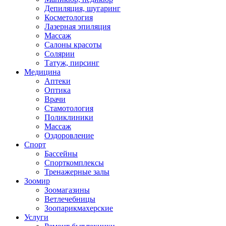
Депиляция, шугаринг
Косметология
Лазерная эпиляция
Массаж
Салоны красоты
Солярии
Татуж, пирсинг
Медицина
Аптеки
Оптика
Врачи
Стамотология
Поликлиники
Массаж
Оздоровление
Спорт
Бассейны
Спорткомплексы
Тренажерные залы
Зоомир
Зоомагазины
Ветлечебницы
Зоопарикмахерские
Услуги