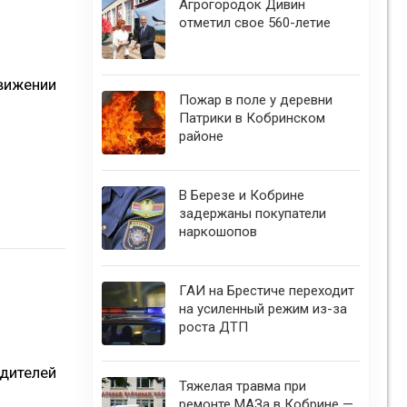
Агрогородок Дивин
отметил свое 560-летие
движении
Пожар в поле у деревни
Патрики в Кобринском
районе
В Березе и Кобрине
задержаны покупатели
наркошопов
ГАИ на Брестиче переходит
на усиленный режим из-за
роста ДТП
одителей
Тяжелая травма при
ремонте МАЗа в Кобрине —