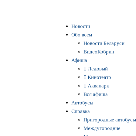
Новости
Обо всем
Новости Беларуси
ВидеоКобрин
Афиша
Ледовый
Кинотеатр
Аквапарк
Вся афиша
Автобусы
Справка
Пригородные автобусы
Междугородние