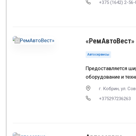
+375 (1642) 2-56-
«РемАвтоВест»
Автосервисы
Предоставляется шир
оборудование и тех
г. Кобрин, ул. С
+375297236263