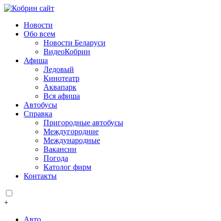
Новости
Обо всем
Новости Беларуси
ВидеоКобрин
Афиша
Ледовый
Кинотеатр
Аквапарк
Вся афиша
Автобусы
Справка
Пригородные автобусы
Междугородние
Международные
Вакансии
Погода
Католог фирм
Контакты
+
Авто