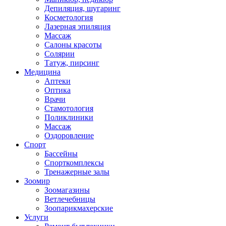
Депиляция, шугаринг
Косметология
Лазерная эпиляция
Массаж
Салоны красоты
Солярии
Татуж, пирсинг
Медицина
Аптеки
Оптика
Врачи
Стамотология
Поликлиники
Массаж
Оздоровление
Спорт
Бассейны
Спорткомплексы
Тренажерные залы
Зоомир
Зоомагазины
Ветлечебницы
Зоопарикмахерские
Услуги