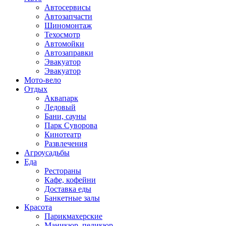
Автосервисы
Автозапчасти
Шиномонтаж
Техосмотр
Автомойки
Автозаправки
Эвакуатор
Эвакуатор
Мото-вело
Отдых
Аквапарк
Ледовый
Бани, сауны
Парк Суворова
Кинотеатр
Развлечения
Агроусадьбы
Еда
Рестораны
Кафе, кофейни
Доставка еды
Банкетные залы
Красота
Парикмахерские
Маникюр, педикюр