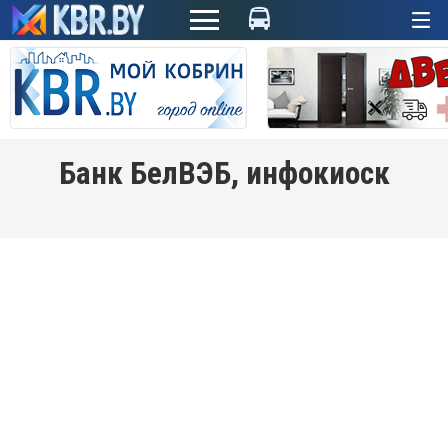
+
Банк БелВЭБ, инфокиоск