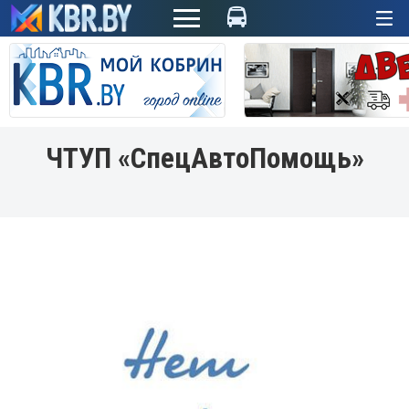
+
ЧТУП «СпецАвтоПомощь»