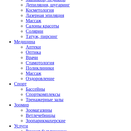
Депиляция, шугаринг
Косметология
Лазерная эпиляция
Массаж
Салоны красоты
Солярии
Татуж, пирсинг
Медицина
Аптеки
Оптика
Врачи
Стамотология
Поликлиники
Массаж
Оздоровление
Спорт
Бассейны
Спорткомплексы
Тренажерные залы
Зоомир
Зоомагазины
Ветлечебницы
Зоопарикмахерские
Услуги