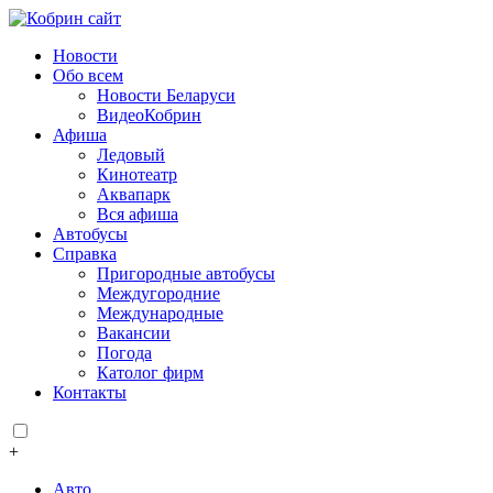
Новости
Обо всем
Новости Беларуси
ВидеоКобрин
Афиша
Ледовый
Кинотеатр
Аквапарк
Вся афиша
Автобусы
Справка
Пригородные автобусы
Междугородние
Международные
Вакансии
Погода
Католог фирм
Контакты
+
Авто