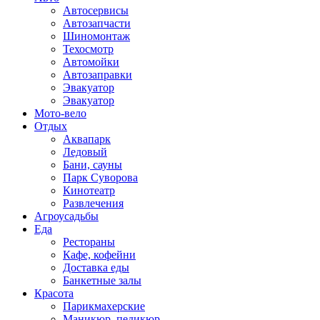
Автосервисы
Автозапчасти
Шиномонтаж
Техосмотр
Автомойки
Автозаправки
Эвакуатор
Эвакуатор
Мото-вело
Отдых
Аквапарк
Ледовый
Бани, сауны
Парк Суворова
Кинотеатр
Развлечения
Агроусадьбы
Еда
Рестораны
Кафе, кофейни
Доставка еды
Банкетные залы
Красота
Парикмахерские
Маникюр, педикюр