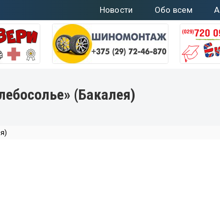
Новости
Обо всем
А
лебосолье» (Бакалея)
я)