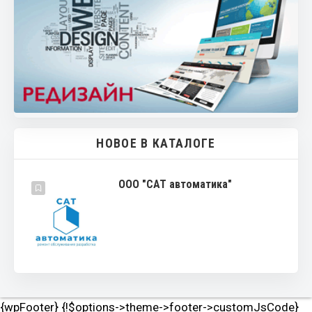
НОВОЕ В КАТАЛОГЕ
ООО "САТ автоматика"
{wpFooter} {!$options->theme->footer->customJsCode}