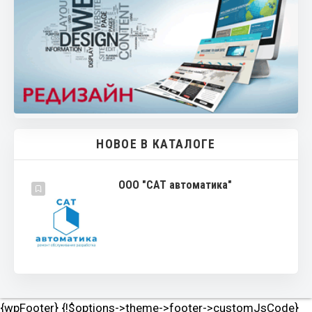
НОВОЕ В КАТАЛОГЕ
ООО "САТ автоматика"
{wpFooter} {!$options->theme->footer->customJsCode}