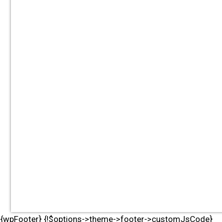
{wpFooter} {!$options->theme->footer->customJsCode}