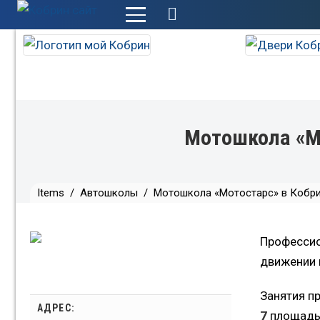
+
Мотошкола «М
Items
/
Автошколы
/
Мотошкола «Мотостарс» в Кобр
Профессио
движении 
Занятия п
АДРЕС:
7
площадью