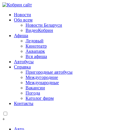
Новости
Обо всем
Новости Беларуси
ВидеоКобрин
Афиша
Ледовый
Кинотеатр
Аквапарк
Вся афиша
Автобусы
Справка
Пригородные автобусы
Междугородние
Международные
Вакансии
Погода
Католог фирм
Контакты
+
Авто