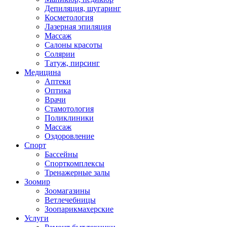
Депиляция, шугаринг
Косметология
Лазерная эпиляция
Массаж
Салоны красоты
Солярии
Татуж, пирсинг
Медицина
Аптеки
Оптика
Врачи
Стамотология
Поликлиники
Массаж
Оздоровление
Спорт
Бассейны
Спорткомплексы
Тренажерные залы
Зоомир
Зоомагазины
Ветлечебницы
Зоопарикмахерские
Услуги