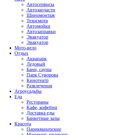
Автосервисы
Автозапчасти
Шиномонтаж
Техосмотр
Автомойки
Автозаправки
Эвакуатор
Эвакуатор
Мото-вело
Отдых
Аквапарк
Ледовый
Бани, сауны
Парк Суворова
Кинотеатр
Развлечения
Агроусадьбы
Еда
Рестораны
Кафе, кофейни
Доставка еды
Банкетные залы
Красота
Парикмахерские
Маникюр, педикюр