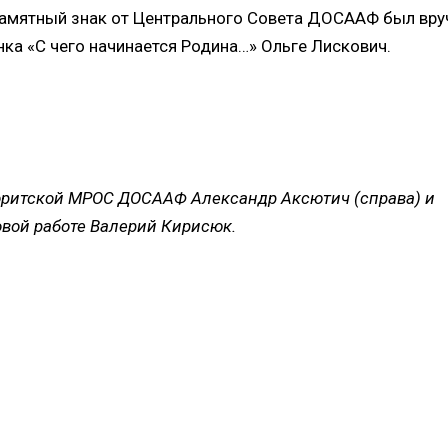
 памятный знак от Центрального Совета ДОСААФ был вру
нка «С чего начинается Родина…» Ольге Лискович.
оритской МРОС ДОСААФ Александр Аксютич (справа) и
овой работе Валерий Кирисюк.