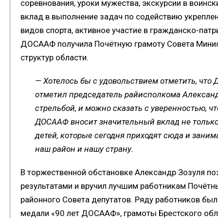
соревнования, уроки мужества, экскурсии в воински
вклад в выполнение задач по содействию укрепле
видов спорта, активное участие в гражданско-па
ДОСААФ получила Почётную грамоту Совета Минист
структур области.
— Хотелось бы с удовольствием отметить, что
отметил председатель райисполкома Александр 
стрельбой, и можно сказать с уверенностью, ч
ДОСААФ вносит значительный вклад не только 
детей, которые сегодня приходят сюда и зани
наш район и нашу страну.
В торжественной обстановке Александр Зозуля по
результатами и вручил лучшим работникам Почётн
районного Совета депутатов. Ряду работников б
медали «90 лет ДОСААФ», грамоты Брестского обл