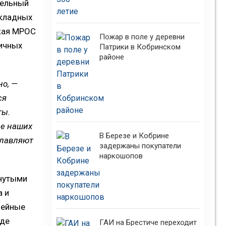
тельный
икладных
ская МРОС
Пожар в поле у деревни
ичных
Патрики в Кобринском
районе
но, —
ся
ты.
ие наших
В Березе и Кобрине
славляют
задержаны покупатели
наркошопов
гнутыми
а и
лейные
оде
ГАИ на Брестиче переходит