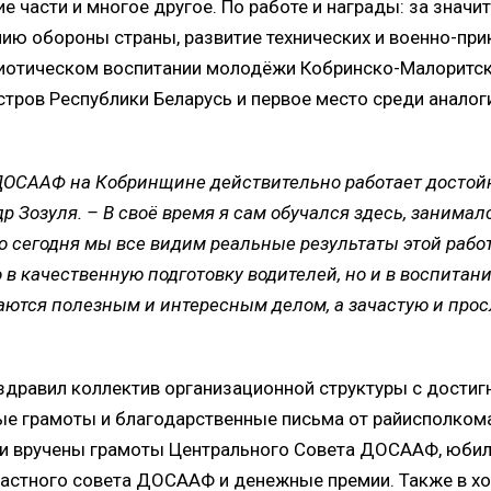
е части и многое другое. По работе и награды: за значи
нию обороны страны, развитие технических и военно-пр
триотическом воспитании молодёжи Кобринско-Малорит
ров Республики Беларусь и первое место среди аналог
 ДОСААФ на Кобринщине действительно работает достой
Зозуля. – В своё время я сам обучался здесь, занимал
то сегодня мы все видим реальные результаты этой рабо
в качественную подготовку водителей, но и в воспитан
маются полезным и интересным делом, а зачастую и про
здравил коллектив организационной структуры с дости
ые грамоты и благодарственные письма от райисполком
ыли вручены грамоты Центрального Совета ДОСААФ, юби
астного совета ДОСААФ и денежные премии. Также в х