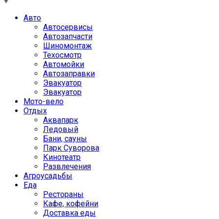
+
Авто
Автосервисы
Автозапчасти
Шиномонтаж
Техосмотр
Автомойки
Автозаправки
Эвакуатор
Эвакуатор
Мото-вело
Отдых
Аквапарк
Ледовый
Бани, сауны
Парк Суворова
Кинотеатр
Развлечения
Агроусадьбы
Еда
Рестораны
Кафе, кофейни
Доставка еды