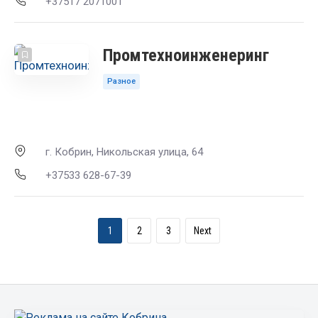
+37517 2071001
Промтехноинженеринг
Разное
г. Кобрин, Никольская улица, 64
+37533 628-67-39
1
2
3
Next